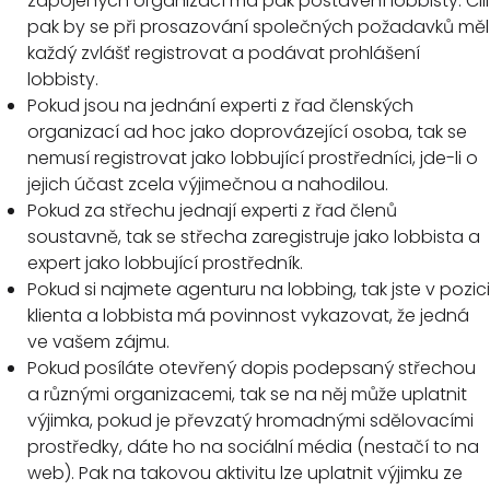
zapojených organizací má pak postavení lobbisty. Čili
pak by se při prosazování společných požadavků měl
každý zvlášť registrovat a podávat prohlášení
lobbisty.
Pokud jsou na jednání experti z řad členských
organizací ad hoc jako doprovázející osoba, tak se
nemusí registrovat jako lobbující prostředníci, jde-li o
jejich účast zcela výjimečnou a nahodilou.
Pokud za střechu jednají experti z řad členů
soustavně, tak se střecha zaregistruje jako lobbista a
expert jako lobbující prostředník.
Pokud si najmete agenturu na lobbing, tak jste v pozici
klienta a lobbista má povinnost vykazovat, že jedná
ve vašem zájmu.
Pokud posíláte otevřený dopis podepsaný střechou
a různými organizacemi, tak se na něj může uplatnit
výjimka, pokud je převzatý hromadnými sdělovacími
prostředky, dáte ho na sociální média (nestačí to na
web). Pak na takovou aktivitu lze uplatnit výjimku ze