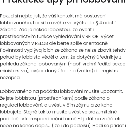
Pokud si nejste jisti, že váš kontakt má postavení
lobbovaného, tak si to ověřte ve výčtu dle § 4 odst. 1.
zákona. Zda je někdo lobbistou, lze ověřit i
prostřednictvím funkce vyhledávání v RELOB. Výčet
lobbovaných v RELOB ale berte spíše orientačně.
Povinností vyplývajících ze zákona se nelze zbavit tehdy,
pokud by lobbista věděl o tom, že dotyčný úředník je z
pohledu zákona lobbovaným (např. vrchní ředitel sekce
ministerstva), avšak daný úřad ho (zatím) do registru
nezapsal.
Lobbovaného na počátku lobbování musíte upozornit,
že jste lobbistou (prostředníkem) podle zákona o
regulaci lobbování, a uvést, v čím zájmu a za koho
lobbujete. Stejně tak to musíte uvést ve srozumitelné
podobě i v korespondenční formě - tj. dát na začátek
nebo na konec dopisu (lze i do podpisu). Hodí se přidat i