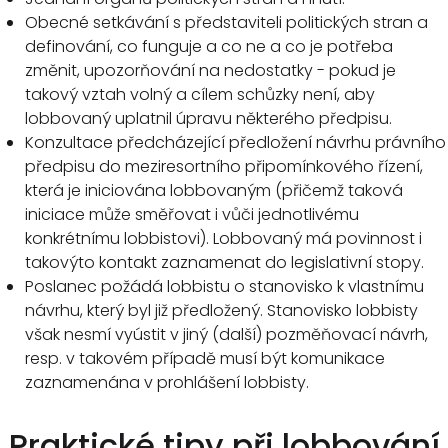
Obecné setkávání s představiteli politických stran a
definování, co funguje a co ne a co je potřeba
změnit, upozorňování na nedostatky - pokud je
takový vztah volný a cílem schůzky není, aby
lobbovaný uplatnil úpravu některého předpisu.
Konzultace předcházející předložení návrhu právního
předpisu do meziresortního připomínkového řízení,
která je iniciována lobbovaným (přičemž taková
iniciace může směřovat i vůči jednotlivému
konkrétnímu lobbistovi). Lobbovaný má povinnost i
takovýto kontakt zaznamenat do legislativní stopy.
Poslanec požádá lobbistu o stanovisko k vlastnímu
návrhu, který byl již předložený. Stanovisko lobbisty
však nesmí vyústit v jiný (další) pozměňovací návrh,
resp. v takovém případě musí být komunikace
zaznamenána v prohlášení lobbisty.
Praktické tipy při lobbování