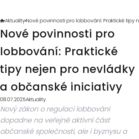
Aktuality
Nové povinnosti pro lobbování: Praktické tipy 
Nové povinnosti pro
lobbování: Praktické
tipy nejen pro nevládky
a občanské iniciativy
08.07.2025
Aktuality
Nový zákon o regulaci lobbování
dopadne na veřejně aktivní část
občanské společnosti, ale i byznysu a