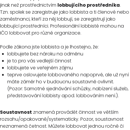
jinak než prostřednictvím
lobbujícího prostředníka
.
Tzn. spolek se zaregistruje jako lobbista a ti členové nebo
zaměstnanci, kteří za něj lobbují, se zaregistrují jako
lobbující prostředníci. Profesionální lobbisté mohou na
IČO lobbovat pro různé organizace.
Podle zákona jste lobbista a je lhostejno, že:
lobbujete bez nároku na odměnu
je to pro vás vedlejší činnost
lobbujete ve veřejném zájmu
teprve oslovujete lobbovaného napoprvé, ale už nyní
máte záměr ho v budoucnu soustavně ovlivnit.
(Pozor: Samotné sjednávání schůzky, nabízení služeb,
představování lobbisty apod. lobbováním není.).
Soustavnost
znamená provádět činnost ve větším
rozsahu/opakovaně/systematicky. Pozor, soustavnost
neznamená četnost. Můžete lobbovat jednou ročně či