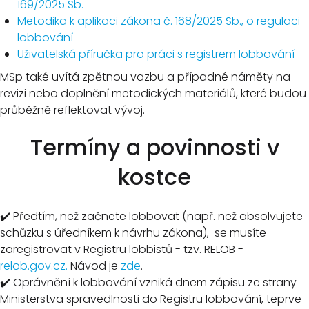
169/2025 Sb.
Metodika k aplikaci zákona č. 168/2025 Sb., o regulaci
lobbování
Uživatelská příručka pro práci s registrem lobbování
MSp také uvítá zpětnou vazbu a případné náměty na
revizi nebo doplnění metodických materiálů, které budou
průběžně reflektovat vývoj.
Termíny a povinnosti v
kostce
✔️ Předtím, než začnete lobbovat (např. než absolvujete
schůzku s úředníkem k návrhu zákona), se musíte
zaregistrovat v Registru lobbistů - tzv. RELOB -
relob.gov.cz.
Návod je
zde
.
✔️ Oprávnění k lobbování vzniká dnem zápisu ze strany
Ministerstva spravedlnosti do Registru lobbování, teprve