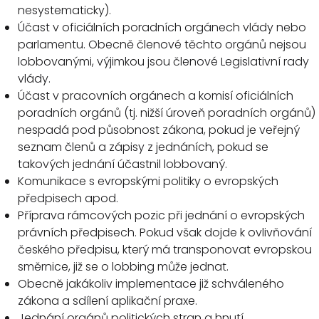
nesystematicky).
Účast v oficiálních poradních orgánech vlády nebo
parlamentu. Obecně členové těchto orgánů nejsou
lobbovanými, výjimkou jsou členové Legislativní rady
vlády.
Účast v pracovních orgánech a komisí oficiálních
poradních orgánů (tj. nižší úroveň poradních orgánů)
nespadá pod působnost zákona, pokud je veřejný
seznam členů a zápisy z jednáních, pokud se
takových jednání účastnil lobbovaný.
Komunikace s evropskými politiky o evropských
předpisech apod.
Příprava rámcových pozic při jednání o evropských
právních předpisech. Pokud však dojde k ovlivňování
českého předpisu, který má transponovat evropskou
směrnice, již se o lobbing může jednat.
Obecně jakákoliv implementace již schváleného
zákona a sdílení aplikační praxe.
Jednání orgánů politických stran a hnutí.