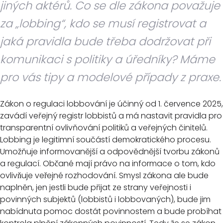
jiných aktérů. Co se dle zákona považuje
za „lobbing“, kdo se musí registrovat a
jaká pravidla bude třeba dodržovat při
komunikaci s politiky a úředníky? Máme
pro vás tipy a modelové případy z praxe.
Zákon o regulaci lobbování je účinný od 1. července 2025,
zavádí veřejný registr lobbistů a má nastavit pravidla pro
transparentní ovlivňování politiků a veřejných činitelů.
Lobbing je legitimní součástí demokratického procesu.
Umožňuje informovanější a odpovědnější tvorbu zákonů
a regulací. Občané mají právo na informace o tom, kdo
ovlivňuje veřejné rozhodování. Smysl zákona ale bude
naplněn, jen jestli bude přijat ze strany veřejnosti i
povinných subjektů (lobbistů i lobbovaných), bude jim
nabídnuta pomoc dostát povinnostem a bude probíhat