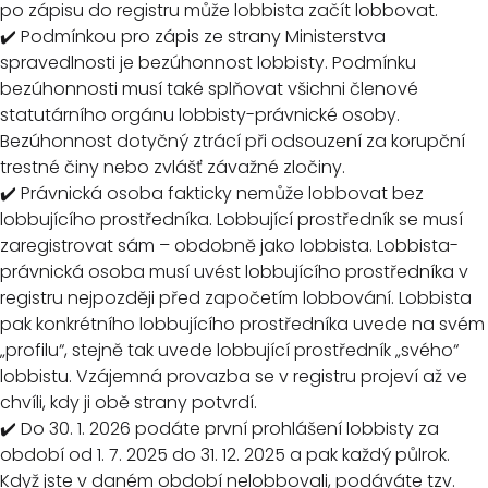
po zápisu do registru může lobbista začít lobbovat.
✔️ Podmínkou pro zápis ze strany Ministerstva
spravedlnosti je bezúhonnost lobbisty. Podmínku
bezúhonnosti musí také splňovat všichni členové
statutárního orgánu lobbisty-právnické osoby.
Bezúhonnost dotyčný ztrácí při odsouzení za korupční
trestné činy nebo zvlášť závažné zločiny.
✔️ Právnická osoba fakticky nemůže lobbovat bez
lobbujícího prostředníka. Lobbující prostředník se musí
zaregistrovat sám – obdobně jako lobbista. Lobbista-
právnická osoba musí uvést lobbujícího prostředníka v
registru nejpozději před započetím lobbování. Lobbista
pak konkrétního lobbujícího prostředníka uvede na svém
„profilu“, stejně tak uvede lobbující prostředník „svého“
lobbistu. Vzájemná provazba se v registru projeví až ve
chvíli, kdy ji obě strany potvrdí.
✔️ Do 30. 1. 2026 podáte první prohlášení lobbisty za
období od 1. 7. 2025 do 31. 12. 2025 a pak každý půlrok.
Když jste v daném období nelobbovali, podáváte tzv.