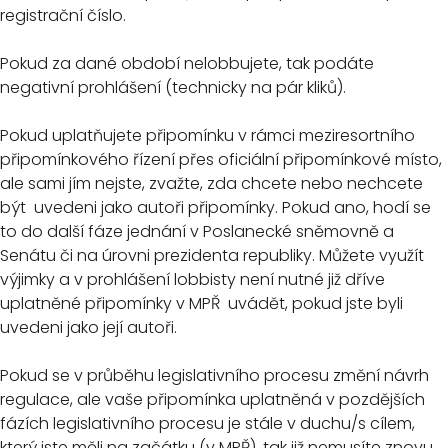
registrační číslo.
Pokud za dané období nelobbujete, tak podáte
negativní prohlášení (technicky na pár kliků).
Pokud uplatňujete připomínku v rámci meziresortního
připomínkového řízení přes oficiální připomínkové místo,
ale sami jím nejste, zvažte, zda chcete nebo nechcete
být uvedeni jako autoři připomínky. Pokud ano, hodí se
to do další fáze jednání v Poslanecké sněmovně a
Senátu či na úrovni prezidenta republiky. Můžete využít
výjimky a v prohlášení lobbisty není nutné již dříve
uplatněné připomínky v MPŘ uvádět, pokud jste byli
uvedeni jako její autoři.
Pokud se v průběhu legislativního procesu změní návrh
regulace, ale vaše připomínka uplatněná v pozdějších
fázích legislativního procesu je stále v duchu/s cílem,
který jste měli na začátku (v MPŘ), tak již nemusíte znovu