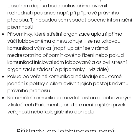
obsahem dopisu bude pokus přímo ovlivnit
rozhodnutí poslance např. při přípravě právního
předpisu. Tj. nebudou sem spadat obecné informační
písemnosti.
Připomínky, které střešní organizace uplatní přímo
vůči lobbovanému a nevztahuje-li se na takovou
komunikaci výjimka (např. uplatní se v rámci
mezirezortního připomínkového řízení nebo pokud
komunikaci inicioval sám lobbovaný a oslovil střešní
organizaci s žádostí o připomínky - viz dále).
Pokud po veřejné komunikaci následuje soukromé
jednání s politiky s cílem ovlivnit jejich postoj k návrhu
právního předpisu.
Neformální komunikace mezi lobbistou a lobbovaným
v kuloárech Parlamentu, při které není zajištěn prvek
veřejnosti nebo kolegiátního dohledu.
Příklady, co lobbingem není: