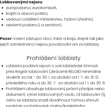
Lobbovanými nejsou
:
europoslanci, eurokomisaři,
krajští a obecní politici,
vedoucí oddělení ministerstev, řadoví úředníci,
asistenti poslanců a senátorů
Pozor:
Volení zástupci obcí, měst a krajů, stejně tak jako
jejich zaměstnanci nejsou považováni ani za lobbisty.
Prohlášení lobbisty
Lobbista podává report o své lobbistické činnosti
přes Registr lobbování (zkráceně RELOB) minimálně
dvakrát za rok - do 30. 1. za období od 1. 7. do 31. 12.
předešlého roku a do 30. 7. za období od 1. 1. do 30. 6.
Prohlášení obsahuje lobbovaný právní předpis nebo
dokument, výčet lobbovaných osob, cíl lobbování (tj.
čeho se lobbista snažil dosáhnout formou shrnutí
podstaty požadované změny/konkrétního