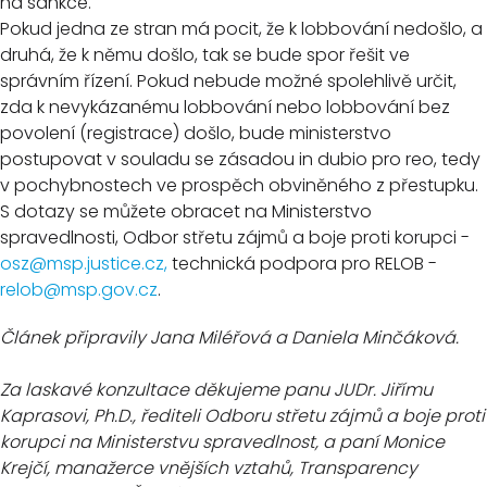
na sankce.
Pokud jedna ze stran má pocit, že k lobbování nedošlo, a
druhá, že k němu došlo, tak se bude spor řešit ve
správním řízení. Pokud nebude možné spolehlivě určit,
zda k nevykázanému lobbování nebo lobbování bez
povolení (registrace) došlo, bude ministerstvo
postupovat v souladu se zásadou in dubio pro reo, tedy
v pochybnostech ve prospěch obviněného z přestupku.
S dotazy se můžete obracet na Ministerstvo
spravedlnosti, Odbor střetu zájmů a boje proti korupci -
osz@msp.justice.cz
,
technická podpora pro RELOB -
relob@msp.gov.cz
.
Článek připravily Jana Miléřová a Daniela Minčáková.
Za laskavé konzultace děkujeme panu JUDr. Jiřímu
Kaprasovi, Ph.D., řediteli Odboru střetu zájmů a boje proti
korupci na Ministerstvu spravedlnost, a paní Monice
Krejčí, manažerce vnějších vztahů, Transparency