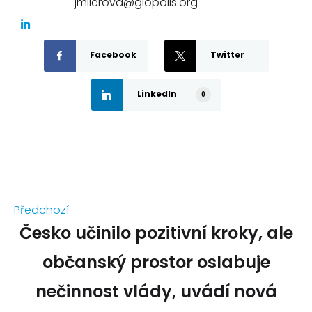
jmilerova@glopolis.org
Facebook
Twitter
LinkedIn
0
Předchozí
Česko učinilo pozitivní kroky, ale
občanský prostor oslabuje
nečinnost vlády, uvádí nová